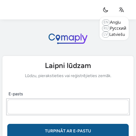
Angļu
EN
Русский
RU
Latviešu
LV
Laipni lūdzam
Lūdzu, pierakstieties vai reģistrējieties zemāk.
E-pasts
TURPINĀT AR E-PASTU