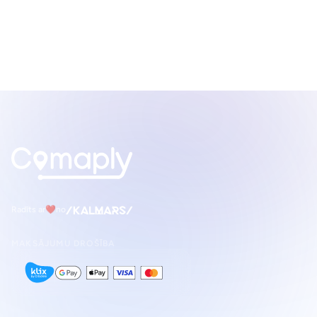
Radīts ar
❤
no
MAKSĀJUMU DROŠĪBA