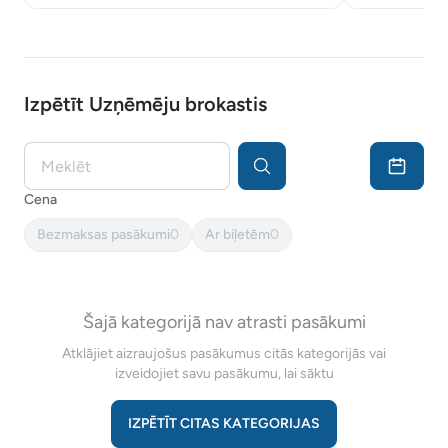
Izpētīt Uzņēmēju brokastis
Meklēt
Cena
Bezmaksas pasākumi
0
Ar biļetēm
0
Šajā kategorijā nav atrasti pasākumi
Atklājiet aizraujošus pasākumus citās kategorijās vai
izveidojiet savu pasākumu, lai sāktu
IZPĒTĪT CITAS KATEGORIJAS