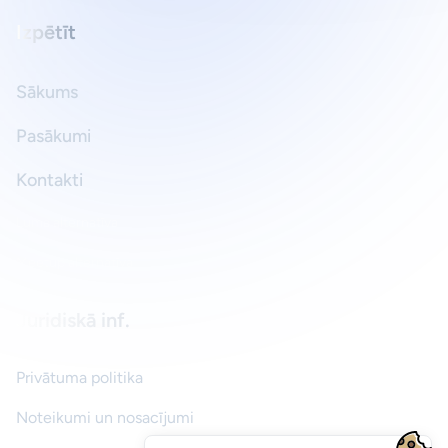
Izpētīt
Sākums
Pasākumi
Kontakti
Luma alternatīva
Meetup alternatīva
Juridiskā inf.
Privātuma politika
Noteikumi un nosacījumi