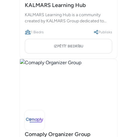
KALMARS Learning Hub
KALMARS Learning Hub is a community
created by KALMARS Group dedicated to
lifelong learning and personal development.
1 Biedrs
Publisks
We offer courses, workshops, and events on
various topics to help our members grow and
succeed.
IZPĒTĪT BIEDRĪBU
Comaply Organizer Group