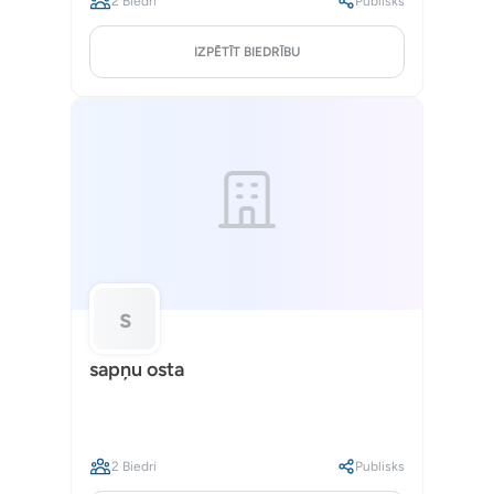
2 Biedri
Publisks
IZPĒTĪT BIEDRĪBU
s
sapņu osta
2 Biedri
Publisks