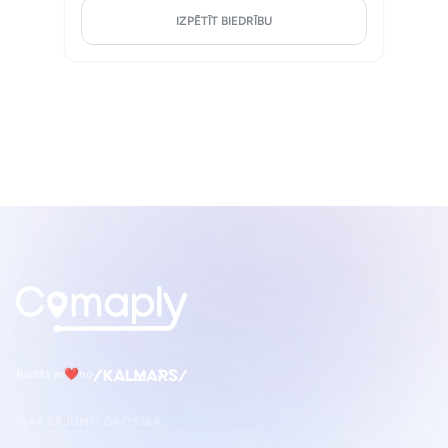
IZPĒTĪT BIEDRĪBU
Radīts ar
❤
no
MAKSĀJUMU DROŠĪBA