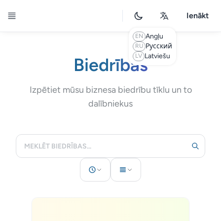
Toggle Drawer
Ienākt
Angļu
EN
Русский
RU
Latviešu
LV
Biedrības
Izpētiet mūsu biznesa biedrību tīklu un to
dalībniekus