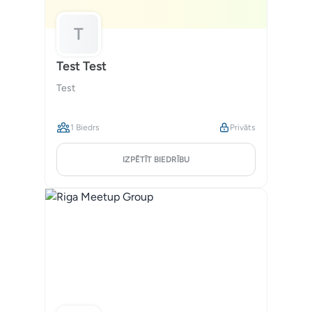
T
Test Test
Test
1 Biedrs
Privāts
IZPĒTĪT BIEDRĪBU