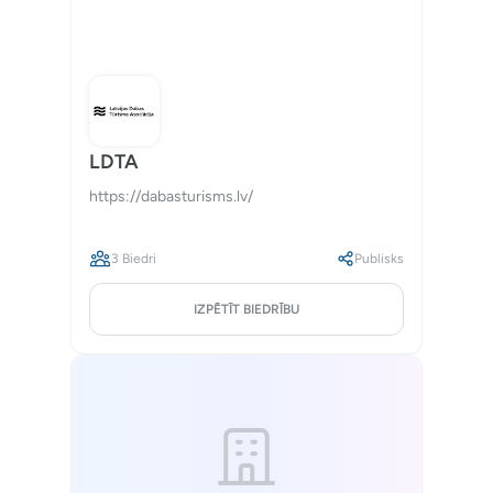
LDTA
https://dabasturisms.lv/
3 Biedri
Publisks
IZPĒTĪT BIEDRĪBU