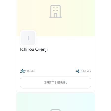
I
Ichirou Orenji
1 Biedrs
Publisks
IZPĒTĪT BIEDRĪBU