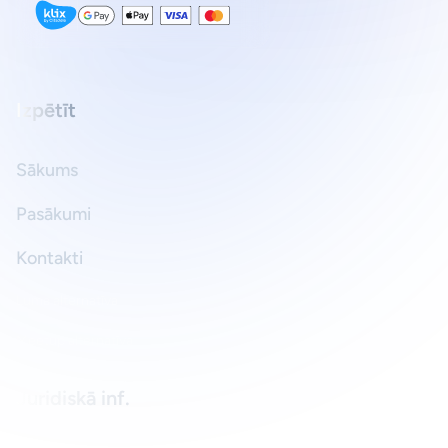
Izpētīt
Sākums
Pasākumi
Kontakti
Luma alternatīva
Meetup alternatīva
Juridiskā inf.