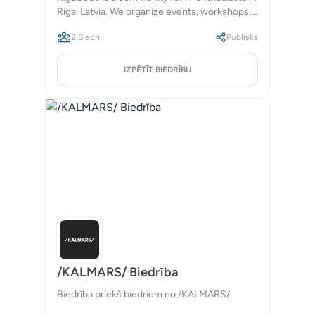
Riga, Latvia. We organize events, workshops,
and networking opportunities for developers,
2 Biedri
Publisks
designers, and other tech enthusiasts.
IZPĒTĪT BIEDRĪBU
/KALMARS/ Biedrība
Biedrība priekš biedriem no /KALMARS/