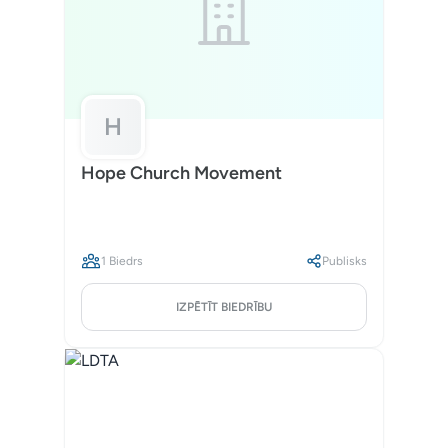
H
Hope Church Movement
1 Biedrs
Publisks
IZPĒTĪT BIEDRĪBU