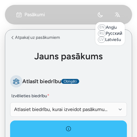
Pasākumi
Angļu
EN
Русский
RU
Atpakaļ uz pasākumiem
Latviešu
LV
Jauns pasākums
Atlasīt biedrību
Obligāti
*
Izvēlieties biedrību