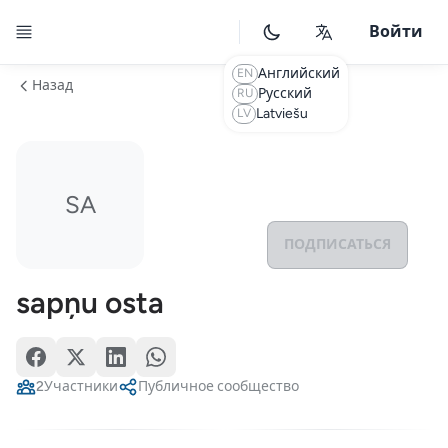
Toggle Drawer
Войти
Английский
EN
Назад
Русский
RU
Latviešu
LV
SA
ПОДПИСАТЬСЯ
sapņu osta
2
Участники
Публичное сообщество