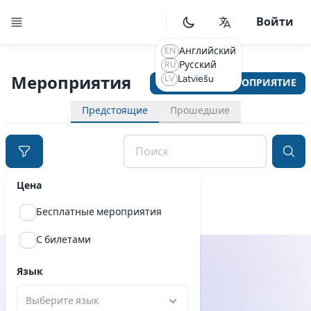
Toggle Drawer
Войти
Английский
EN
Русский
RU
Мероприятия
Latviešu
LV
СОЗДАТЬ МЕРОПРИЯТИЕ
Предстоящие
Прошедшие
Поиск
Цена
Бесплатные мероприятия
С билетами
Язык
Выберите язык